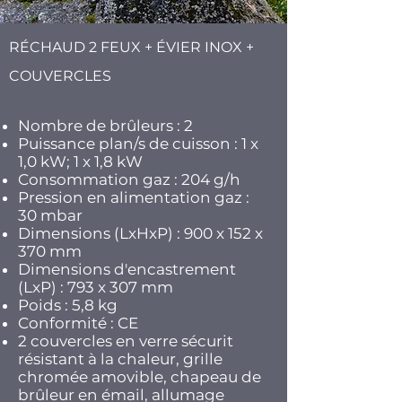
RÉCHAUD 2 FEUX + ÉVIER INOX +
COUVERCLES
Nombre de brûleurs : 2
Puissance plan/s de cuisson : 1 x
1,0 kW; 1 x 1,8 kW
Consommation gaz : 204 g/h
Pression en alimentation gaz :
30 mbar
Dimensions (LxHxP) : 900 x 152 x
370 mm
Dimensions d'encastrement
(LxP) : 793 x 307 mm
Poids : 5,8 kg
Conformité : CE
2 couvercles en verre sécurit
résistant à la chaleur, grille
chromée amovible, chapeau de
brûleur en émail, allumage